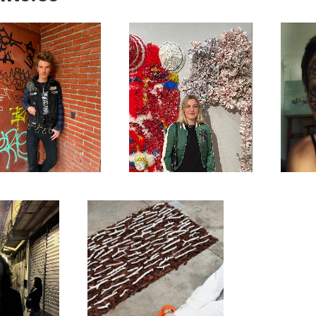
Thibault
Océane Haye
Drouin
arblay
Martina Angius