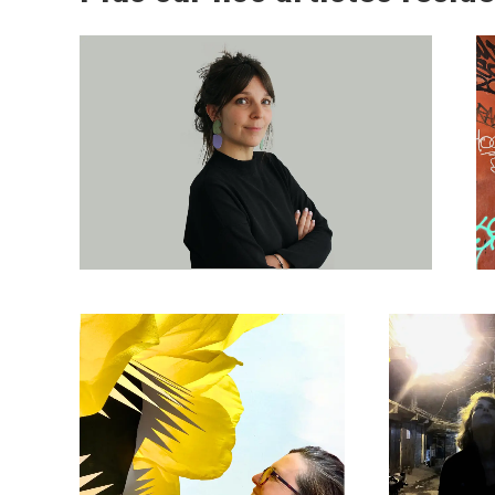
Emmanuelle Durand
Anne-Lise Fabretti
Elise D