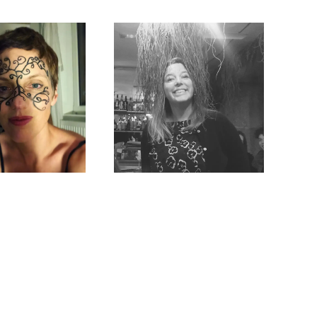
Elis Wilk
Chloé Ruchon