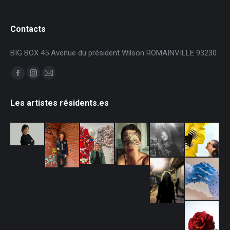
Contacts
BIG BOX 45 Avenue du président Wilson ROMAINVILLE 93230
Trouvez nous sur :
La
La
La
page
page
page
Les artistes résidents.es
Facebook
Instagram
E-
s'ouvre
s'ouvre
mail
dans
dans
s'ouvre
une
une
dans
nouvelle
nouvelle
une
fenêtre
fenêtre
nouvelle
fenêtre